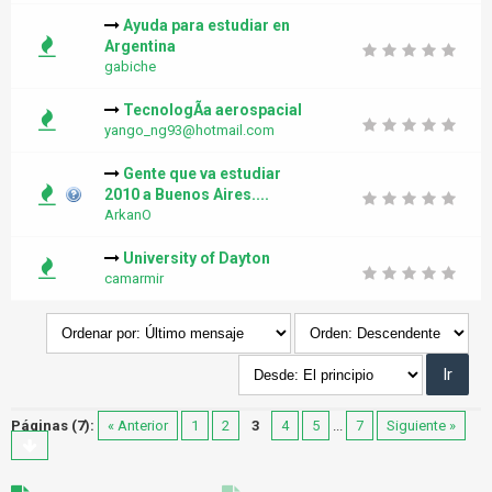
Ayuda para estudiar en
Argentina
gabiche
TecnologÃ­a aerospacial
yango_ng93@hotmail.com
Gente que va estudiar
2010 a Buenos Aires....
ArkanO
University of Dayton
camarmir
Páginas (7):
« Anterior
1
2
3
4
5
...
7
Siguiente »