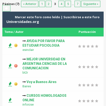
Páginas (7):
« Anterior
1
2
3
4
5
...
7
Siguiente »
Marcar este foro como leído
|
Suscribirse a este foro
Universidades.org
Tema
/
Autor
Puntuación
AYUDA POR FAVOR PARA
ESTUDIAR PSCIOLOGIA
esinclair
MEJOR UNIVERSIDAD EN
ARGENTINA CIENCIAS DE LA
COMUNICACION
bt2r
Voy a Buenos Aires
Baires
CURSOS HOMOLOGADOS
ONLINE
infoicse