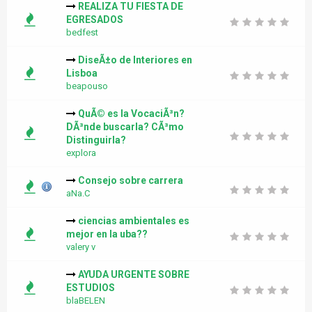
REALIZA TU FIESTA DE
EGRESADOS
bedfest
DiseÃ±o de Interiores en
Lisboa
beapouso
QuÃ© es la VocaciÃ³n?
DÃ³nde buscarla? CÃ³mo
Distinguirla?
explora
Consejo sobre carrera
aNa.C
ciencias ambientales es
mejor en la uba??
valery v
AYUDA URGENTE SOBRE
ESTUDIOS
blaBELEN