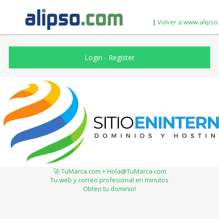
|
Volver a www.alipso
Login
-
Register
🚀 TuMarca.com + Hola@TuMarca.com
Tu web y correo profesional en minutos
Obten tu dominio!