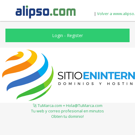
|
Volver a www.alipso
Login
-
Register
🚀 TuMarca.com + Hola@TuMarca.com
Tu web y correo profesional en minutos
Obten tu dominio!