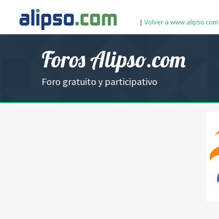
|
Volver a www.alipso.com
Foros Alipso.com
Foro gratuito y participativo