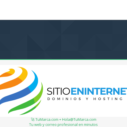
🚀 TuMarca.com + Hola@TuMarca.com
Tu web y correo profesional en minutos