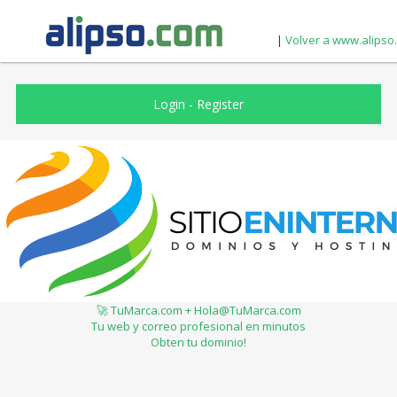
|
Volver a www.alipso
Login
-
Register
🚀 TuMarca.com + Hola@TuMarca.com
Tu web y correo profesional en minutos
Obten tu dominio!