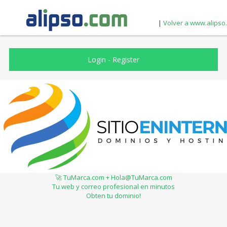
|
Volver a www.alipso
Login
-
Register
🚀 TuMarca.com + Hola@TuMarca.com
Tu web y correo profesional en minutos
Obten tu dominio!