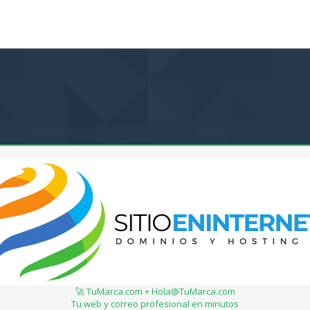
🚀 TuMarca.com + Hola@TuMarca.com
Tu web y correo profesional en minutos