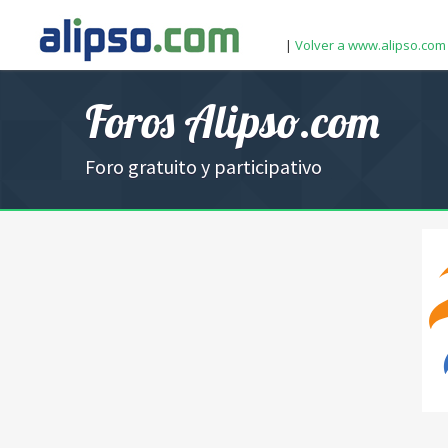
|
Volver a www.alipso.com
Foros Alipso.com
Foro gratuito y participativo