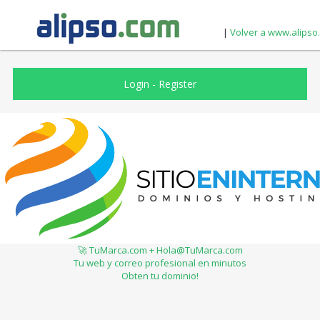
|
Volver a www.alipso
Login
-
Register
🚀 TuMarca.com + Hola@TuMarca.com
Tu web y correo profesional en minutos
Obten tu dominio!