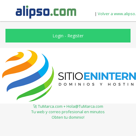
|
Volver a www.alipso
Login
-
Register
🚀 TuMarca.com + Hola@TuMarca.com
Tu web y correo profesional en minutos
Obten tu dominio!