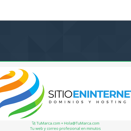
🚀 TuMarca.com + Hola@TuMarca.com
Tu web y correo profesional en minutos