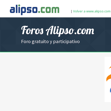
|
Volver a www.alipso.com
Foros Alipso.com
Foro gratuito y participativo