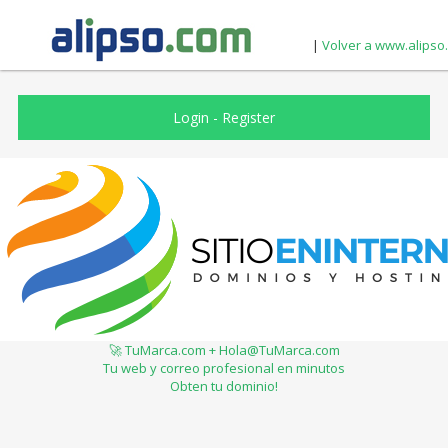
|
Volver a www.alipso
Login
-
Register
🚀 TuMarca.com + Hola@TuMarca.com
Tu web y correo profesional en minutos
Obten tu dominio!