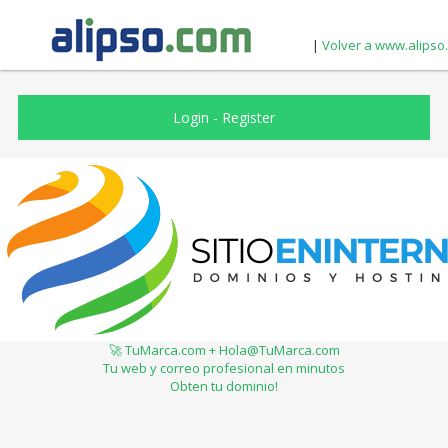
|
Volver a www.alipso
Login
-
Register
🚀 TuMarca.com + Hola@TuMarca.com
Tu web y correo profesional en minutos
Obten tu dominio!