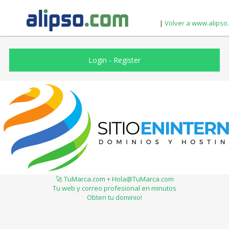
|
Volver a www.alipso
Login
-
Register
🚀 TuMarca.com + Hola@TuMarca.com
Tu web y correo profesional en minutos
Obten tu dominio!