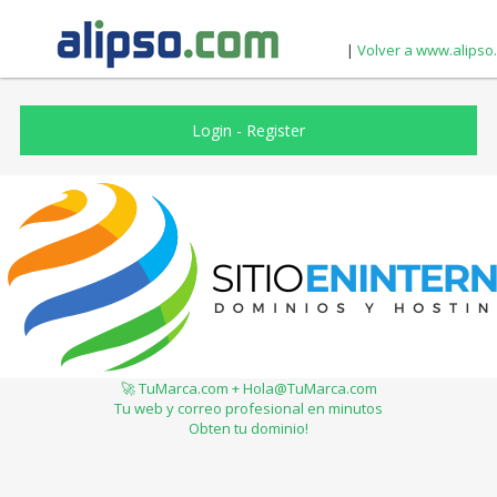
|
Volver a www.alipso
Login
-
Register
🚀 TuMarca.com + Hola@TuMarca.com
Tu web y correo profesional en minutos
Obten tu dominio!