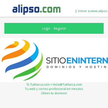
|
Volver a www.alipso
Login
-
Register
🚀 TuMarca.com + Hola@TuMarca.com
Tu web y correo profesional en minutos
Obten tu dominio!