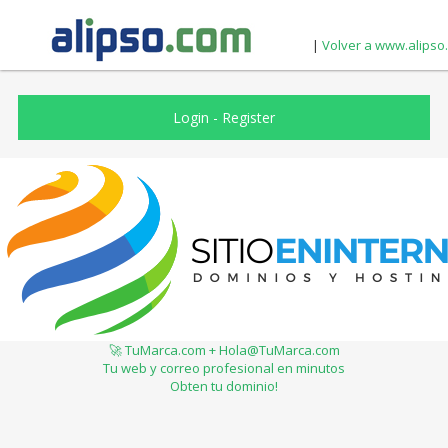
|
Volver a www.alipso
Login
-
Register
🚀 TuMarca.com + Hola@TuMarca.com
Tu web y correo profesional en minutos
Obten tu dominio!