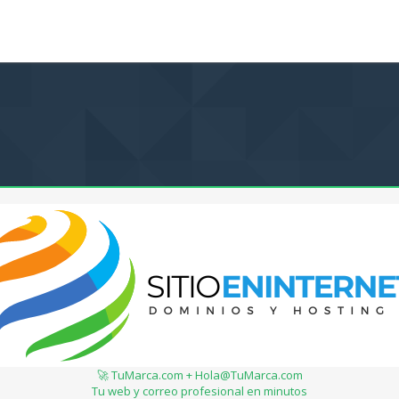
🚀 TuMarca.com + Hola@TuMarca.com
Tu web y correo profesional en minutos