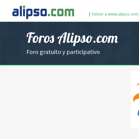
|
Volver a www.alipso.com
Foros Alipso.com
Foro gratuito y participativo