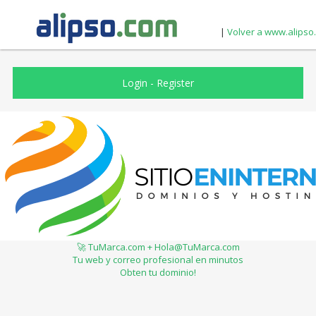
|
Volver a www.alipso
Login
-
Register
🚀 TuMarca.com + Hola@TuMarca.com
Tu web y correo profesional en minutos
Obten tu dominio!