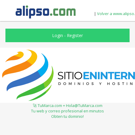
|
Volver a www.alipso
Login
-
Register
🚀 TuMarca.com + Hola@TuMarca.com
Tu web y correo profesional en minutos
Obten tu dominio!