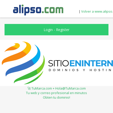
|
Volver a www.alipso
Login
-
Register
🚀 TuMarca.com + Hola@TuMarca.com
Tu web y correo profesional en minutos
Obten tu dominio!