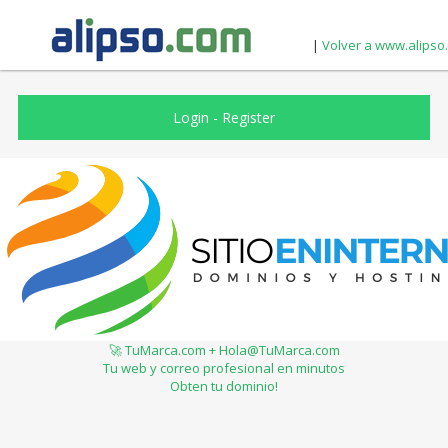
|
Volver a www.alipso
Login
-
Register
🚀 TuMarca.com + Hola@TuMarca.com
Tu web y correo profesional en minutos
Obten tu dominio!