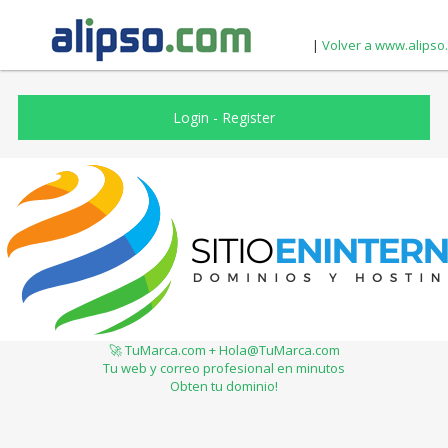
|
Volver a www.alipso
Login
-
Register
🚀 TuMarca.com + Hola@TuMarca.com
Tu web y correo profesional en minutos
Obten tu dominio!