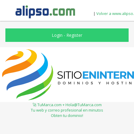
|
Volver a www.alipso
Login
-
Register
🚀 TuMarca.com + Hola@TuMarca.com
Tu web y correo profesional en minutos
Obten tu dominio!