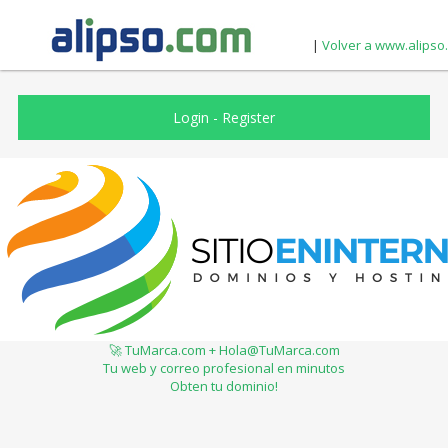
|
Volver a www.alipso
Login
-
Register
🚀 TuMarca.com + Hola@TuMarca.com
Tu web y correo profesional en minutos
Obten tu dominio!