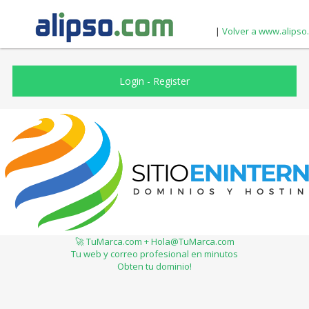
|
Volver a www.alipso
Login
-
Register
🚀 TuMarca.com + Hola@TuMarca.com
Tu web y correo profesional en minutos
Obten tu dominio!