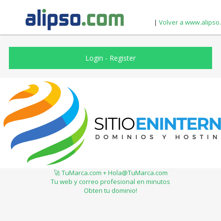
|
Volver a www.alipso
Login
-
Register
🚀 TuMarca.com + Hola@TuMarca.com
Tu web y correo profesional en minutos
Obten tu dominio!