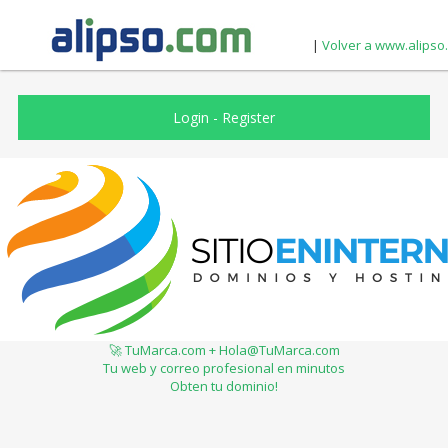
|
Volver a www.alipso
Login
-
Register
🚀 TuMarca.com + Hola@TuMarca.com
Tu web y correo profesional en minutos
Obten tu dominio!