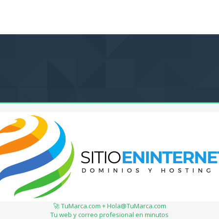
🚀 TuMarca.com + Hola@TuMarca.com
Tu web y correo profesional en minutos