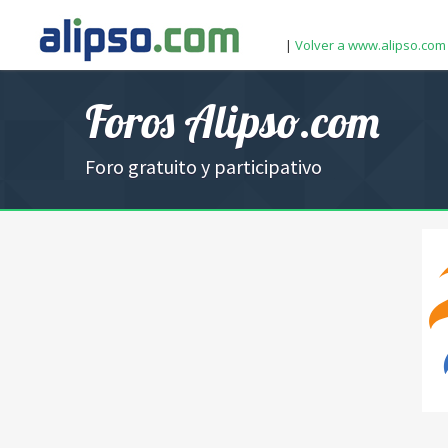
|
Volver a www.alipso.com
Foros Alipso.com
Foro gratuito y participativo