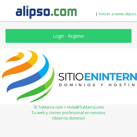
|
Volver a www.alipso
Login
-
Register
🚀 TuMarca.com + Hola@TuMarca.com
Tu web y correo profesional en minutos
Obten tu dominio!