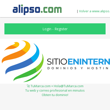
|
Volver a www.alipso
Login
-
Register
🚀 TuMarca.com + Hola@TuMarca.com
Tu web y correo profesional en minutos
Obten tu dominio!