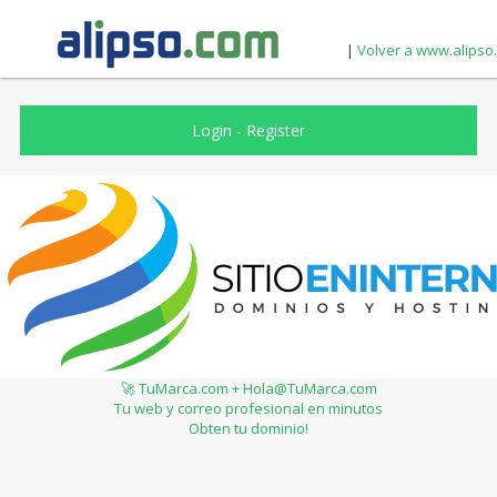
|
Volver a www.alipso
Login
-
Register
🚀 TuMarca.com + Hola@TuMarca.com
Tu web y correo profesional en minutos
Obten tu dominio!