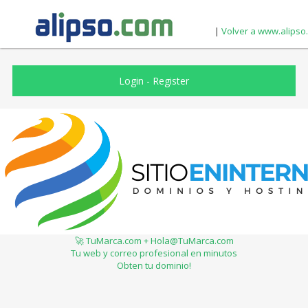
|
Volver a www.alipso
Login
-
Register
🚀 TuMarca.com + Hola@TuMarca.com
Tu web y correo profesional en minutos
Obten tu dominio!