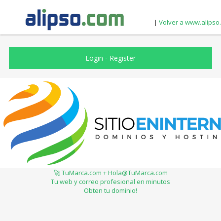
|
Volver a www.alipso
Login
-
Register
🚀 TuMarca.com + Hola@TuMarca.com
Tu web y correo profesional en minutos
Obten tu dominio!