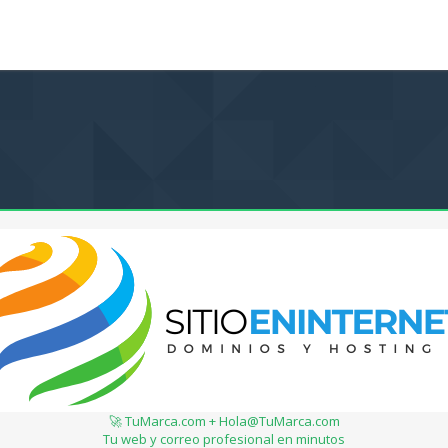
🚀 TuMarca.com + Hola@TuMarca.com
Tu web y correo profesional en minutos