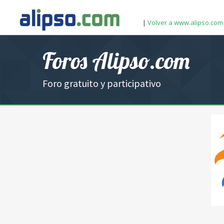
|
Volver a www.alipso.com
Foros Alipso.com
Foro gratuito y participativo