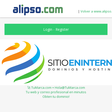
|
Volver a www.alipso
Login
-
Register
🚀 TuMarca.com + Hola@TuMarca.com
Tu web y correo profesional en minutos
Obten tu dominio!