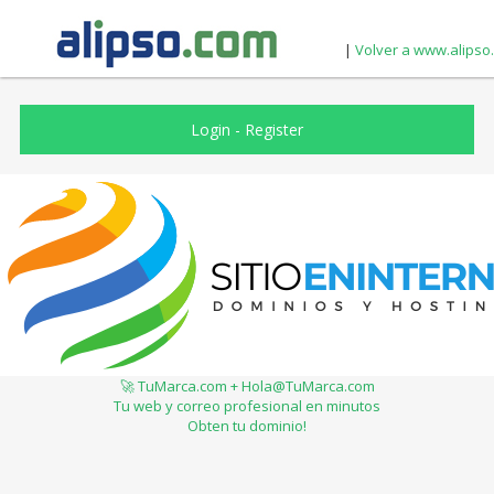
|
Volver a www.alipso
Login
-
Register
🚀 TuMarca.com + Hola@TuMarca.com
Tu web y correo profesional en minutos
Obten tu dominio!