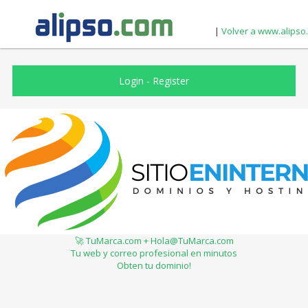
|
Volver a www.alipso
Login
-
Register
🚀 TuMarca.com + Hola@TuMarca.com
Tu web y correo profesional en minutos
Obten tu dominio!