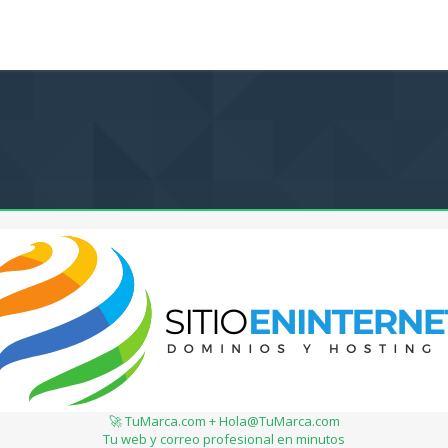
🚀 TuMarca.com + Hola@TuMarca.com
Tu web y correo profesional en minutos