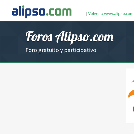
|
Volver a www.alipso.com
Foros Alipso.com
Foro gratuito y participativo