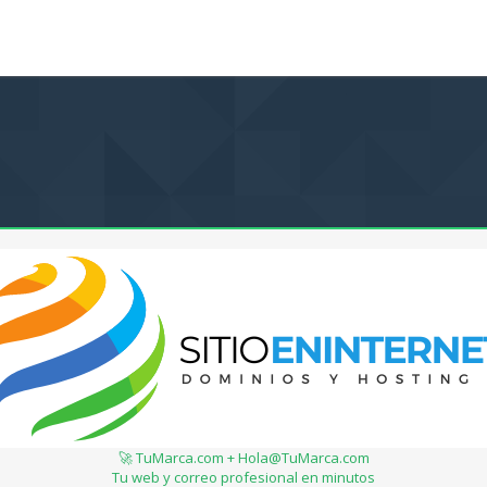
🚀 TuMarca.com + Hola@TuMarca.com
Tu web y correo profesional en minutos