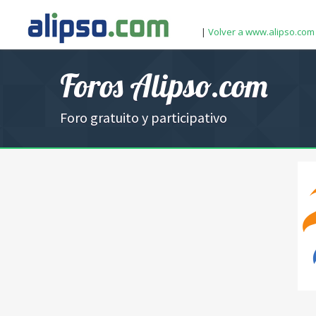
|
Volver a www.alipso.com
Foros Alipso.com
Foro gratuito y participativo