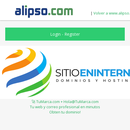
|
Volver a www.alipso
Login
-
Register
🚀 TuMarca.com + Hola@TuMarca.com
Tu web y correo profesional en minutos
Obten tu dominio!