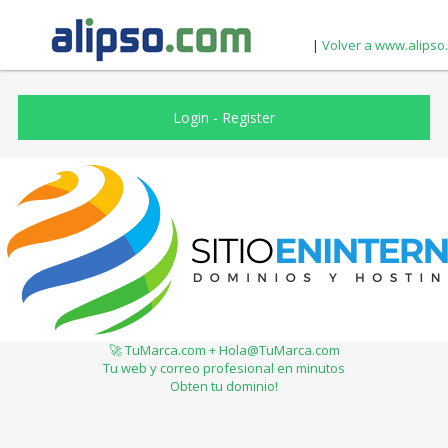
|
Volver a www.alipso
Login
-
Register
🚀 TuMarca.com + Hola@TuMarca.com
Tu web y correo profesional en minutos
Obten tu dominio!