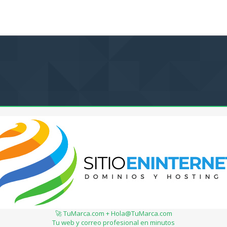
🚀 TuMarca.com + Hola@TuMarca.com
Tu web y correo profesional en minutos