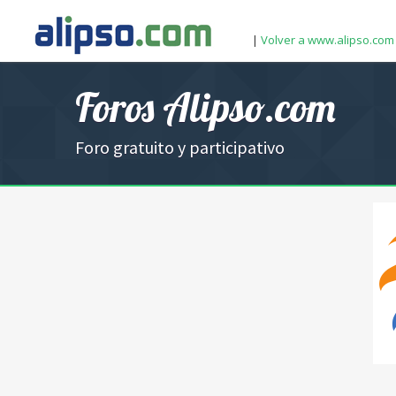
|
Volver a www.alipso.com
Foros Alipso.com
Foro gratuito y participativo