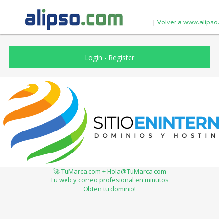
|
Volver a www.alipso
Login
-
Register
🚀 TuMarca.com + Hola@TuMarca.com
Tu web y correo profesional en minutos
Obten tu dominio!