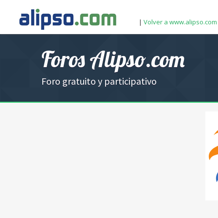
|
Volver a www.alipso.com
Foros Alipso.com
Foro gratuito y participativo