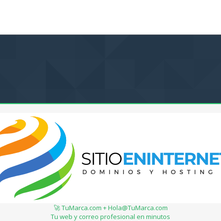
🚀 TuMarca.com + Hola@TuMarca.com
Tu web y correo profesional en minutos