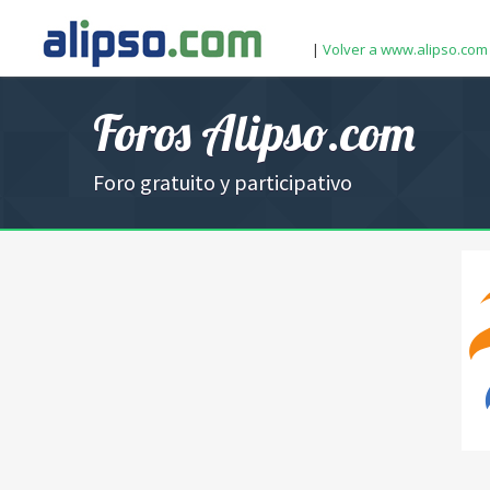
|
Volver a www.alipso.com
Foros Alipso.com
Foro gratuito y participativo