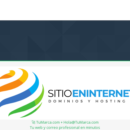
🚀 TuMarca.com + Hola@TuMarca.com
Tu web y correo profesional en minutos