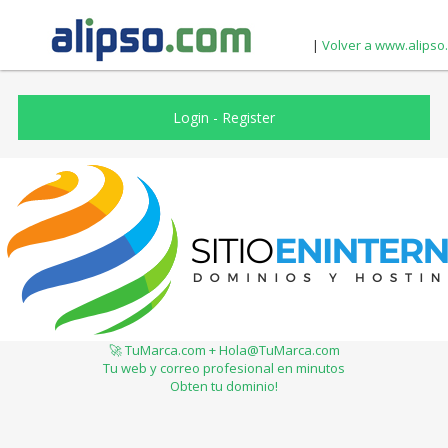
|
Volver a www.alipso
Login
-
Register
🚀 TuMarca.com + Hola@TuMarca.com
Tu web y correo profesional en minutos
Obten tu dominio!