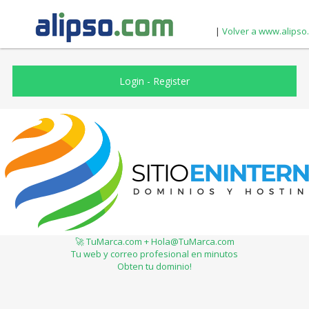
|
Volver a www.alipso
Login
-
Register
🚀 TuMarca.com + Hola@TuMarca.com
Tu web y correo profesional en minutos
Obten tu dominio!