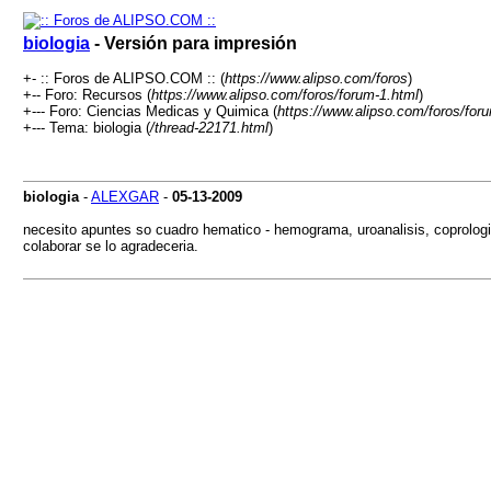
biologia
- Versión para impresión
+- :: Foros de ALIPSO.COM :: (
https://www.alipso.com/foros
)
+-- Foro: Recursos (
https://www.alipso.com/foros/forum-1.html
)
+--- Foro: Ciencias Medicas y Quimica (
https://www.alipso.com/foros/for
+--- Tema: biologia (
/thread-22171.html
)
biologia
-
ALEXGAR
-
05-13-2009
necesito apuntes so cuadro hematico - hemograma, uroanalisis, coprolog
colaborar se lo agradeceria.