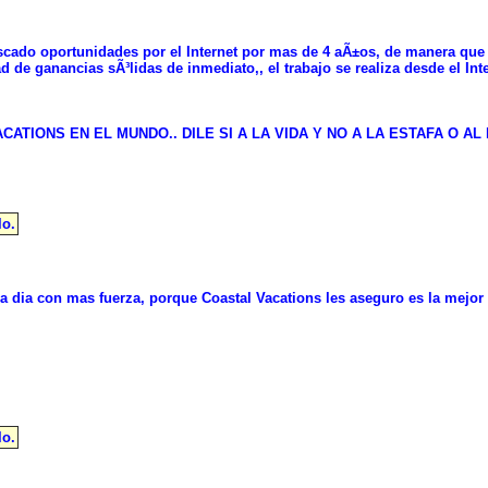
scado oportunidades por el Internet por mas de 4 aÃ±os, de manera que
d de ganancias sÃ³lidas de inmediato,, el trabajo se realiza desde el In
ONS EN EL MUNDO.. DILE SI A LA VIDA Y NO A LA ESTAFA O AL F
lo.
dia con mas fuerza, porque Coastal Vacations les aseguro es la mejor 
lo.