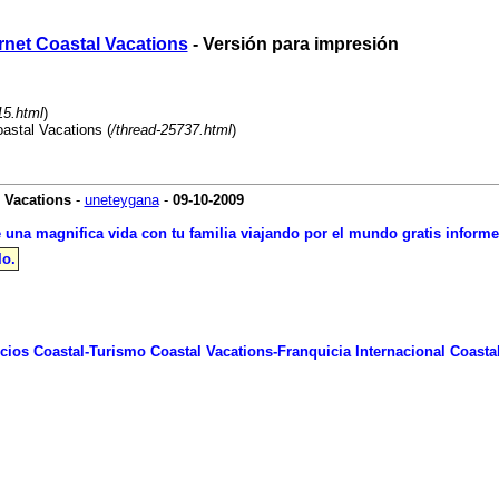
rnet Coastal Vacations
- Versión para impresión
15.html
)
astal Vacations (
/thread-25737.html
)
 Vacations
-
uneteygana
-
09-10-2009
 una magnifica vida con tu familia viajando por el mundo gratis informe
lo.
ios Coastal-Turismo Coastal Vacations-Franquicia Internacional Coasta