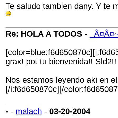
Te saludo tambien dany. Y te 
Re: HOLA A TODOS
-
_Â¤Â¤
[color=blue:f6d650870c][i:f6d
grax! pot tu bienvenida!! Sld2!
Nos estamos leyendo aki en el 
[/i:f6d650870c][/color:f6d65087
-
-
malach
-
03-20-2004