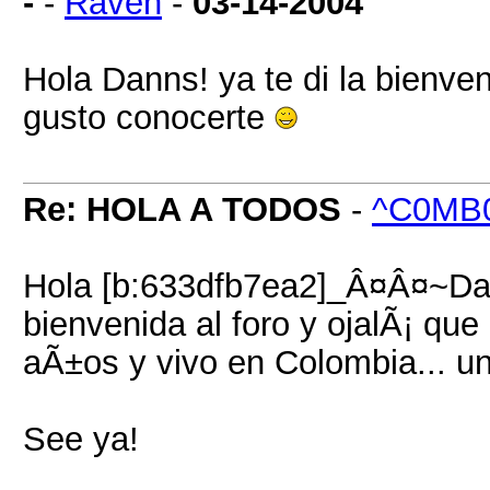
-
-
Raven
-
03-14-2004
Hola Danns! ya te di la bienven
gusto conocerte
Re: HOLA A TODOS
-
^C0MB
Hola [b:633dfb7ea2]_Â¤Â¤~D
bienvenida al foro y ojalÃ¡ que
aÃ±os y vivo en Colombia... un
See ya!