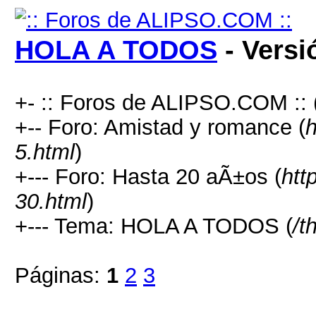
HOLA A TODOS
- Versi
+- :: Foros de ALIPSO.COM :: 
+-- Foro: Amistad y romance (
h
5.html
)
+--- Foro: Hasta 20 aÃ±os (
htt
30.html
)
+--- Tema: HOLA A TODOS (
/t
Páginas:
1
2
3