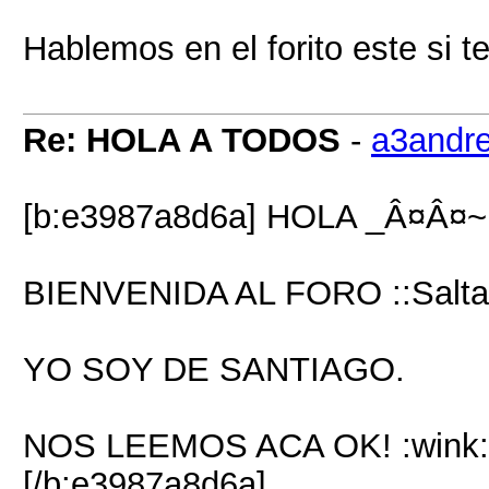
Hablemos en el forito este si t
Re: HOLA A TODOS
-
a3andr
[b:e3987a8d6a] HOLA _Â¤Â¤
BIENVENIDA AL FORO ::Saltar
YO SOY DE SANTIAGO.
NOS LEEMOS ACA OK! :wink:
[/b:e3987a8d6a]