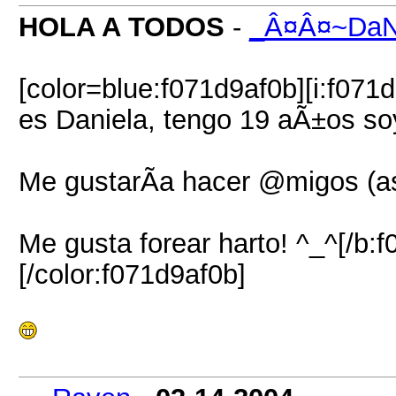
HOLA A TODOS
-
_Â¤Â¤~Da
[color=blue:f071d9af0b][i:f07
es Daniela, tengo 19 aÃ±os so
Me gustarÃ­a hacer @migos (as)
Me gusta forear harto! ^_^[/b:f
[/color:f071d9af0b]