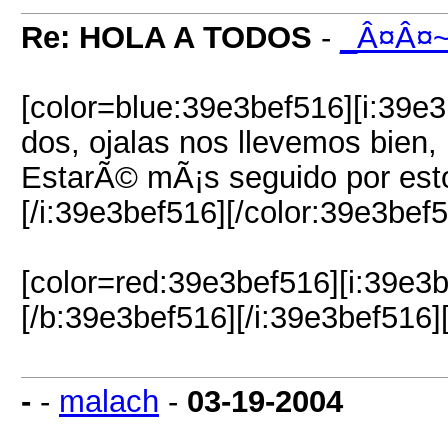
Re: HOLA A TODOS
-
_Â¤Â¤
[color=blue:39e3bef516][i:39e3
dos, ojalas nos llevemos bien
EstarÃ© mÃ¡s seguido por est
[/i:39e3bef516][/color:39e3bef
[color=red:39e3bef516][i:39e3
[/b:39e3bef516][/i:39e3bef516]
-
-
malach
-
03-19-2004