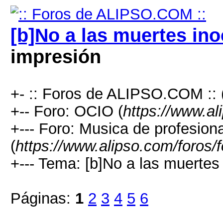
[b]No a las muertes ino
impresión
+- :: Foros de ALIPSO.COM :: 
+-- Foro: OCIO (
https://www.al
+--- Foro: Musica de profesion
(
https://www.alipso.com/foros/
+--- Tema: [b]No a las muertes 
Páginas:
1
2
3
4
5
6